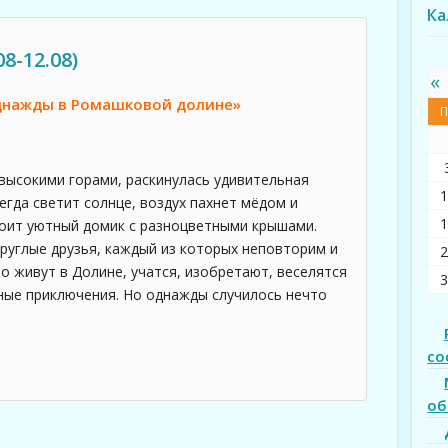
Ка
8-12.08)
«
нажды в Ромашковой долине»
П
 высокими горами, раскинулась удивительная
1
гда светит солнце, воздух пахнет мёдом и
1
тоит уютный домик с разноцветными крышами.
руглые друзья, каждый из которых неповторим и
2
о живут в Долине, учатся, изобретают, веселятся
3
ные приключения. Но однажды случилось нечто
со
об