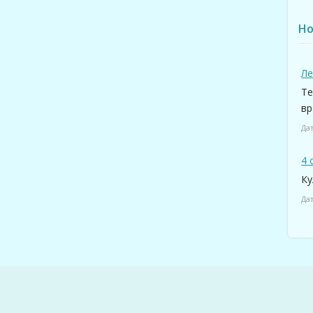
Но
Ле
Те
вр
Дат
4 
Ку
Дат