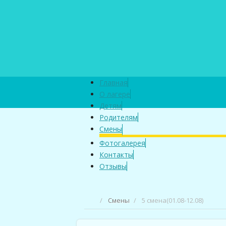
Главная
О лагере
Детям
Родителям
Смены
Фотогалерея
Контакты
Отзывы
/
Смены
/
5 смена(01.08-12.08)