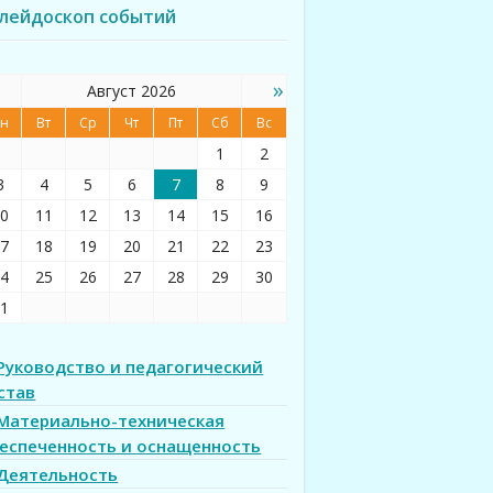
лейдоскоп событий
»
Август 2026
н
Вт
Ср
Чт
Пт
Сб
Вс
1
2
3
4
5
6
7
8
9
0
11
12
13
14
15
16
7
18
19
20
21
22
23
4
25
26
27
28
29
30
1
Руководство и педагогический
став
Материально-техническая
еспеченность и оснащенность
Деятельность