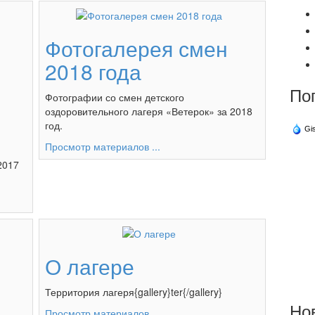
Фотогалерея смен
2018 года
По
Фотографии со смен детского
оздоровительного лагеря «Ветерок» за 2018
год.
Gi
Просмотр материалов ...
2017
О лагере
Территория лагеря{gallery}ter{/gallery}
Но
Просмотр материалов ...