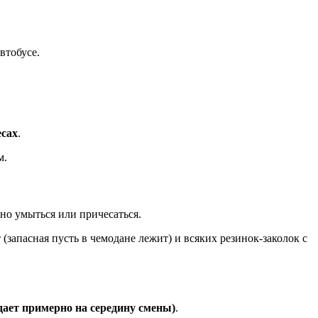
втобусе.
есах
.
м.
но умыться или причесаться.
 (запасная пусть в чемодане лежит) и всяких резинок-заколок с
дает примерно на середину смены)
.